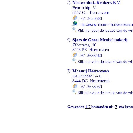
5)
Nieuwenhuis Keukens B.V.
Beurtschip 31
8447 CL Heerenveen
051-3620600
http://www.nieuwenhuiskeukens.
Klik hier voor de locatie van de wi
6)
Sjors de Groot Meubelmakerij
Zilverweg 16
8445 PE Heerenveen
051-3636460
Klik hier voor de locatie van de wi
7)
Vihamij Heerenveen
De Kuinder 2-A
8444 DC Heerenveen
051-3633030
Klik hier voor de locatie van de wi
Gevonden
1-7
bestanden uit
7
zoekresu