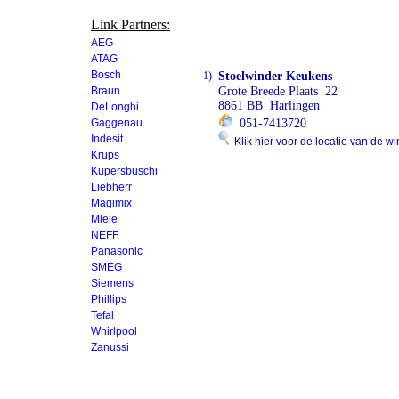
Link Partners:
AEG
ATAG
Bosch
1)
Stoelwinder Keukens
Braun
Grote Breede Plaats 22
8861 BB Harlingen
DeLonghi
Gaggenau
051-7413720
Indesit
Klik hier voor de locatie van de wi
Krups
Kupersbuschi
Liebherr
Magimix
Miele
NEFF
Panasonic
SMEG
Siemens
Phillips
Tefal
Whirlpool
Zanussi