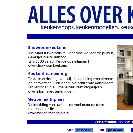
Showroomkeukens
Hier vindt u kwaliteitskeukens voor de laagste prijzen,
wekelijks nieuw aanbod,
ruim 1500 verschillende opstellingen !
www.showroomkeukens.nl
Keukenfinanciering
Op deze website geven wij tips en uitleg over diverse
leningsvormen. Ook vindt u verschillende aanbieders
van leningen die u met elkaar kunt vergelijken.
www.informatieoverleningen.nl
Meubelmarktplein
De inrichting van uw huis en veel meer op deze
interessante site.
www.meubelmarktplein.nl
Zoekresultaten voor: 
Van:
Tot: