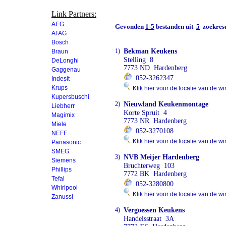
Link Partners:
AEG
Gevonden
1-5
bestanden uit
5
zoekresu
ATAG
Bosch
1)
Bekman Keukens
Braun
Stelling 8
DeLonghi
7773 ND Hardenberg
Gaggenau
052-3262347
Indesit
Krups
Klik hier voor de locatie van de wi
Kupersbuschi
2)
Nieuwland Keukenmontage
Liebherr
Korte Spruit 4
Magimix
7773 NR Hardenberg
Miele
052-3270108
NEFF
Klik hier voor de locatie van de wi
Panasonic
SMEG
3)
NVB Meijer Hardenberg
Siemens
Bruchterweg 103
Phillips
7772 BK Hardenberg
Tefal
052-3280800
Whirlpool
Klik hier voor de locatie van de wi
Zanussi
4)
Vergoessen Keukens
Handelsstraat 3A