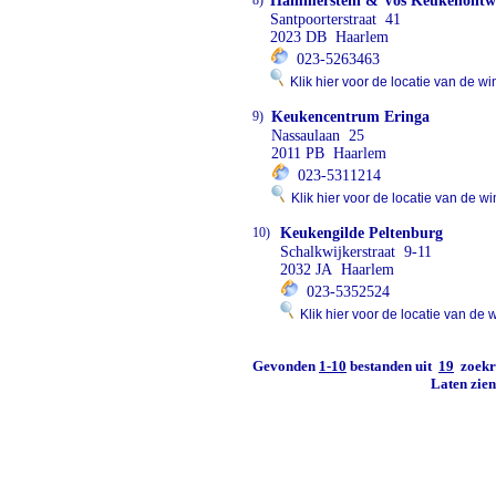
8)
Hammerstein & Vos Keukenontw
Santpoorterstraat 41
2023 DB Haarlem
023-5263463
Klik hier voor de locatie van de wi
9)
Keukencentrum Eringa
Nassaulaan 25
2011 PB Haarlem
023-5311214
Klik hier voor de locatie van de wi
10)
Keukengilde Peltenburg
Schalkwijkerstraat 9-11
2032 JA Haarlem
023-5352524
Klik hier voor de locatie van de 
Gevonden
1-10
bestanden uit
19
zoekre
Laten zie