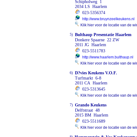
Schipholweg 1
2034 LS Haarlem
023-5356374
http://www.bruynzeelkeukens.nl
Klik hier voor de locatie van de wi
5)
Bulthaup Presentatie Haarlem
Donkere Spaarne 22 ZW
2011 JG Haarlem
023-5511783
http://www.haarlem.bulthaup.nl
Klik hier voor de locatie van de wi
6)
D?vies Keukens V.O.F.
Turfmarkt 6-8
2011 CA Haarlem
023-5313645
Klik hier voor de locatie van de wi
7)
Grando Keukens
Delftstraat 48
2015 BM Haarlem
023-5511689
Klik hier voor de locatie van de wi