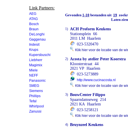
Link Partners:
AEG
Gevonden
1-10
bestanden uit
19
zoekre
ATAG
Laten zie
Bosch
1)
ACH Proform Keukens
Braun
Stationsplein 66
DeLonghi
2011 LM Haarlem
Gaggenau
023-5320470
Indesit
Krups
Klik hier voor de locatie van de wi
Kupersbuschi
2)
Acosta by atelier Peter Koorstra
Liebherr
Kloosterstraat 44
Magimix
2021 VP Haarlem
Miele
023-5273889
NEFF
http://www.cucinacosta.nl
Panasonic
SMEG
Klik hier voor de locatie van de wi
Siemens
3)
BouwCenter Filippo
Phillips
Spaarndamseweg 214
Tefal
2021 KA Haarlem
Whirlpool
023-5258121
Zanussi
Klik hier voor de locatie van de wi
4)
Bruynzeel Keukens