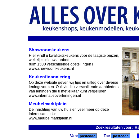
Showroomkeukens
Hier vindt u kwaliteitskeukens voor de laagste prijzen,
wekelijks nieuw aanbod,
ruim 1500 verschillende opstellingen !
www.showroomkeukens.nl
Keukenfinanciering
Op deze website geven wij tips en uitleg over diverse
leningsvormen. Ook vindt u verschillende aanbieders
van leningen die u met elkaar kunt vergelijken.
www.informatieoverleningen.nl
Meubelmarktplein
De inrichting van uw huis en veel meer op deze
interessante site.
www.meubelmarktplein.nl
Zoekresultaten voor: H
Van:
Tot: