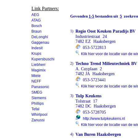
Link Partners:
AEG
Gevonden
1-5
bestanden uit
5
zoekresu
ATAG
Bosch
1)
Regio Oost Keuken Paradijs BV
Braun
Industriestraat 24
DeLonghi
7482 EZ Haaksbergen
Gaggenau
053-5722813
Indesit
Krups
Klik hier voor de locatie van de wi
Kupersbuschi
2)
Techno Trend Milieutechniek BV
Liebherr
A. Cuyplaan 2
Magimix
7482 JA Haaksbergen
Miele
053-5723441
NEFF
Klik hier voor de locatie van de wi
Panasonic
SMEG
3)
Tulp Keukens
Siemens
Tolstraat 17
Phillips
7482 DC Haaksbergen
Tefal
053-5728705
Whirlpool
http://www.tulpkeukens.nl
Zanussi
Klik hier voor de locatie van de wi
4)
Van Buren Haaksbergen