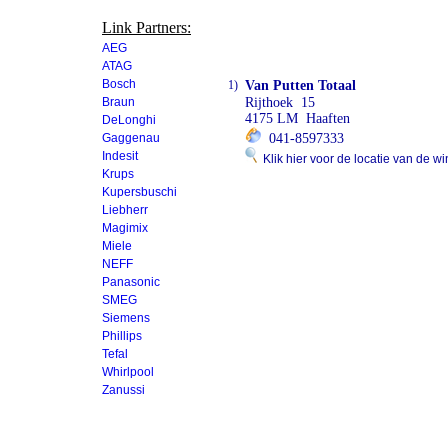
Link Partners:
AEG
ATAG
Bosch
1)
Van Putten Totaal
Braun
Rijthoek 15
4175 LM Haaften
DeLonghi
Gaggenau
041-8597333
Indesit
Klik hier voor de locatie van de wi
Krups
Kupersbuschi
Liebherr
Magimix
Miele
NEFF
Panasonic
SMEG
Siemens
Phillips
Tefal
Whirlpool
Zanussi