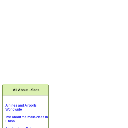
All About ...Sites
Airlines and Airports
Worldwide
Info about the main-cities in
China