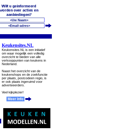
Keukensites.NL
Keukensites.NL is een initiatief
om waar mogelijk een volledig
overzicht te bieden van alle
verkooppunten van keukens in
Nederland.
Naast het overzicht van de
keukenshops en de zoekfunctie
per plaats, postcodeen regio, is
er ook plaats ingeruimd voor
adverteeerders.
Veel kijkplezier!
Meer Info