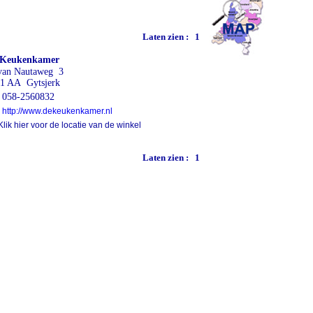
Laten zien :
1
 Keukenkamer
van Nautaweg 3
1 AA Gytsjerk
058-2560832
http://www.dekeukenkamer.nl
lik hier voor de locatie van de winkel
Laten zien :
1