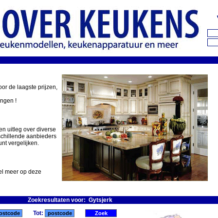
oor de laagste prijzen,
ingen !
en uitleg over diverse
schillende aanbieders
nt vergelijken.
eel meer op deze
Zoekresultaten voor: Gytsjerk
Tot: