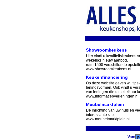
Showroomkeukens
Hier vindt u kwaliteitskeukens v
wekelijks nieuw aanbod,
ruim 1500 verschillende opstell
www.showroomkeukens.nl
Keukenfinanciering
Op deze website geven wij tips 
leningsvormen. Ook vindt u ver
van leningen die u met elkaar ku
www.informatieoverleningen.nl
Meubelmarktplein
De inrichting van uw huis en v
interessante site.
www.meubelmarktplein.nl
Van: