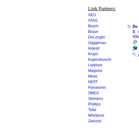
Link Partners:
AEG
ATAG
Bosch
1)
De
Braun
R. 
906
DeLonghi
Gaggenau
Indesit
Krups
K
Kupersbuschi
Liebherr
Magimix
Miele
NEFF
Panasonic
SMEG
Siemens
Phillips
Tefal
Whirlpool
Zanussi