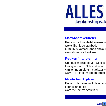
Showroomkeukens
Hier vindt u kwaliteitskeukens v
wekelijks nieuw aanbod,
ruim 1500 verschillende opstell
www.showroomkeukens.nl
Keukenfinanciering
Op deze website geven wij tips 
leningsvormen. Ook vindt u ver
van leningen die u met elkaar ku
www.informatieoverleningen.nl
Meubelmarktplein
De inrichting van uw huis en v
interessante site.
www.meubelmarktplein.nl
Van: