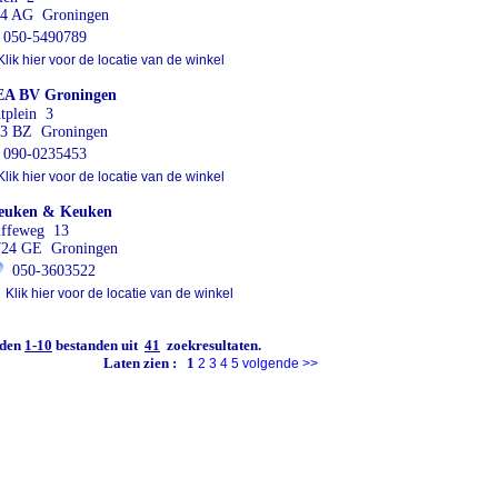
4 AG Groningen
050-5490789
lik hier voor de locatie van de winkel
EA BV Groningen
tplein 3
3 BZ Groningen
090-0235453
lik hier voor de locatie van de winkel
euken & Keuken
iffeweg 13
724 GE Groningen
050-3603522
Klik hier voor de locatie van de winkel
den
1-10
bestanden uit
41
zoekresultaten.
Laten zien :
1
2
3
4
5
volgende
>>