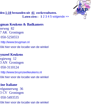
den
1-10
bestanden uit
41
zoekresultaten.
Laten zien :
1
2
3
4
5
volgende
>>
ugman Keukens & Badkamers
zerweg 82
7 AK Groningen
050-5250553
http://www.brugman.nl
lik hier voor de locatie van de winkel
ynzeel Keukens
rgieweg 12
3 AN Groningen
050-3110124
http://www.bruynzeelkeukens.nl
lik hier voor de locatie van de winkel
ine Italiane
elgunnerweg 36
3 CV Groningen
050-5493535
lik hier voor de locatie van de winkel