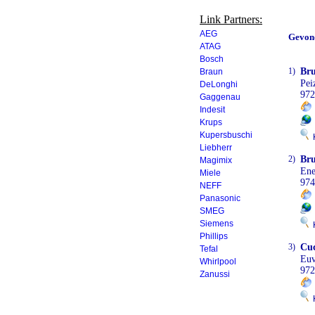
Link Partners:
AEG
Gevon
ATAG
Bosch
1)
Br
Braun
Pei
DeLonghi
972
Gaggenau
Indesit
Krups
Kupersbuschi
K
Liebherr
2)
Bru
Magimix
Ene
Miele
974
NEFF
Panasonic
SMEG
Siemens
K
Phillips
3)
Cuc
Tefal
Euv
Whirlpool
972
Zanussi
K