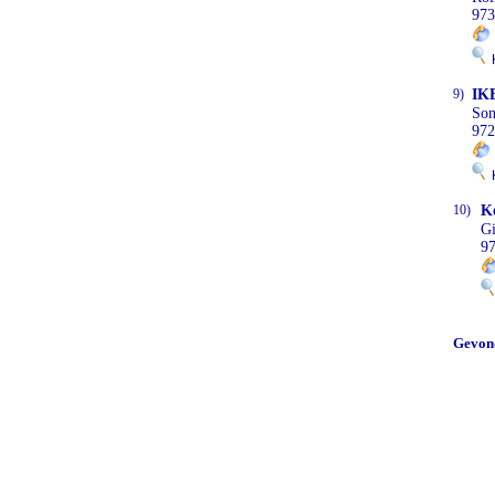
973
K
9)
IK
Son
972
K
10)
K
G
9
Gevon