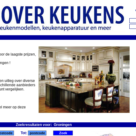
oor de laagste prijzen,
ingen !
en uitleg over diverse
schillende aanbieders
nt vergelijken.
eel meer op deze
Zoekresultaten voor: Groningen
Tot: