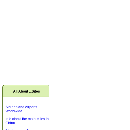
All About ...Sites
Airlines and Airports
Worldwide
Info about the main-cities in
China