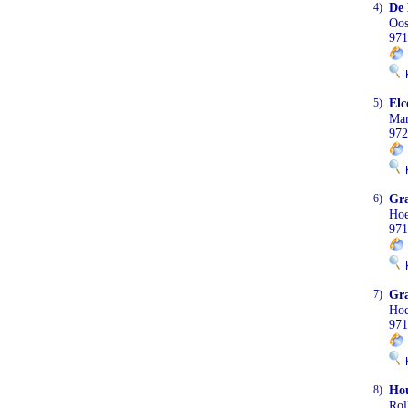
4)
De 
Oos
971
K
5)
Elc
Mar
972
K
6)
Gr
Hoe
971
K
7)
Gr
Ho
971
K
8)
Ho
Rol