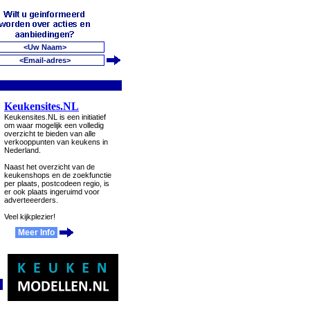
Keukensites.NL
Keukensites.NL is een initiatief
om waar mogelijk een volledig
overzicht te bieden van alle
verkooppunten van keukens in
Nederland.
Naast het overzicht van de
keukenshops en de zoekfunctie
per plaats, postcodeen regio, is
er ook plaats ingeruimd voor
adverteeerders.
Veel kijkplezier!
Meer Info