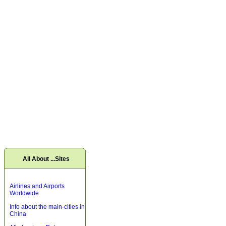
All About ...Sites
Airlines and Airports
Worldwide
Info about the main-cities in
China