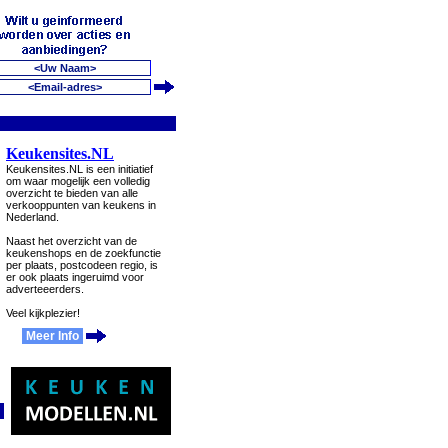
Keukensites.NL
Keukensites.NL is een initiatief
om waar mogelijk een volledig
overzicht te bieden van alle
verkooppunten van keukens in
Nederland.
Naast het overzicht van de
keukenshops en de zoekfunctie
per plaats, postcodeen regio, is
er ook plaats ingeruimd voor
adverteeerders.
Veel kijkplezier!
Meer Info