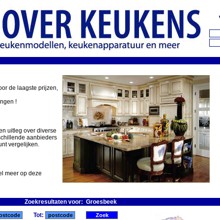
oor de laagste prijzen,
ingen !
en uitleg over diverse
schillende aanbieders
nt vergelijken.
eel meer op deze
Zoekresultaten voor: Groesbeek
Tot: