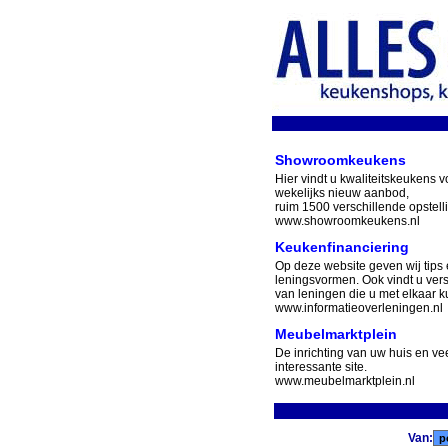
Showroomkeukens
Hier vindt u kwaliteitskeukens v
wekelijks nieuw aanbod,
ruim 1500 verschillende opstell
www.showroomkeukens.nl
Keukenfinanciering
Op deze website geven wij tips 
leningsvormen. Ook vindt u ver
van leningen die u met elkaar ku
www.informatieoverleningen.nl
Meubelmarktplein
De inrichting van uw huis en v
interessante site.
www.meubelmarktplein.nl
Van: