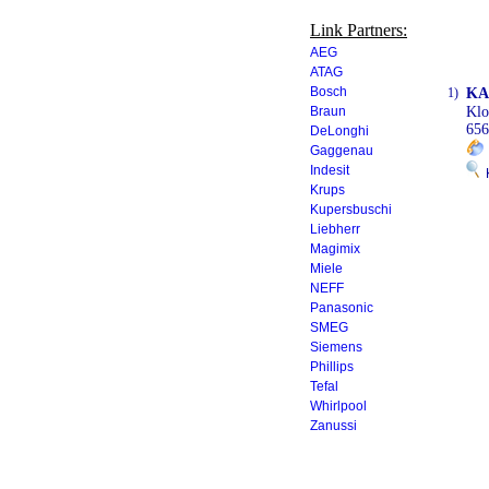
Link Partners:
AEG
ATAG
Bosch
1)
KA
Braun
Klo
656
DeLonghi
Gaggenau
Indesit
K
Krups
Kupersbuschi
Liebherr
Magimix
Miele
NEFF
Panasonic
SMEG
Siemens
Phillips
Tefal
Whirlpool
Zanussi