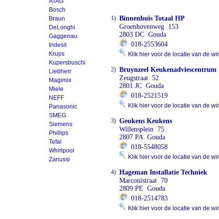
ATAG
Bosch
1)
Binnenhuis Totaal HP
Braun
Groenhovenweg 153
DeLonghi
2803 DC Gouda
Gaggenau
018-2553604
Indesit
Krups
Klik hier voor de locatie van de wi
Kupersbuschi
2)
Bruynzeel Keukenadviescentrum
Liebherr
Zeugstraat 52
Magimix
2801 JC Gouda
Miele
018-2521519
NEFF
Klik hier voor de locatie van de wi
Panasonic
SMEG
3)
Geukens Keukens
Siemens
Willensplein 75
Phillips
2807 PA Gouda
Tefal
018-5548058
Whirlpool
Klik hier voor de locatie van de wi
Zanussi
4)
Hageman Installatie Techniek
Marconistraat 70
2809 PE Gouda
018-2514783
Klik hier voor de locatie van de wi