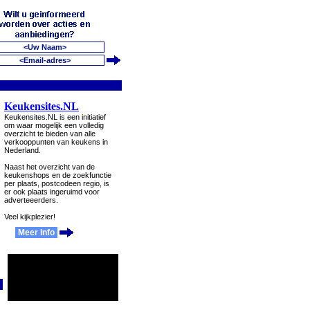
Keukensites.NL
Keukensites.NL is een initiatief
om waar mogelijk een volledig
overzicht te bieden van alle
verkooppunten van keukens in
Nederland.
Naast het overzicht van de
keukenshops en de zoekfunctie
per plaats, postcodeen regio, is
er ook plaats ingeruimd voor
adverteeerders.
Veel kijkplezier!
Meer Info