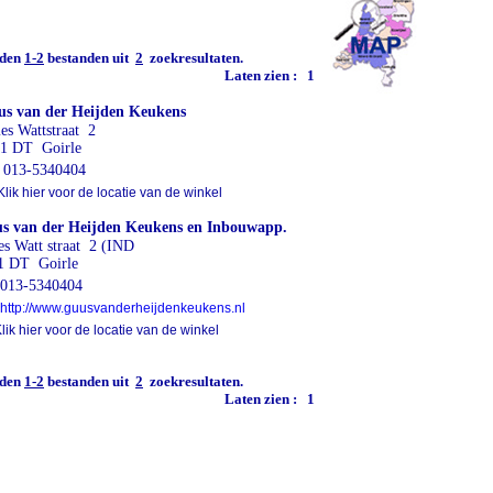
den
1-2
bestanden uit
2
zoekresultaten.
Laten zien :
1
s van der Heijden Keukens
es Wattstraat 2
1 DT Goirle
013-5340404
lik hier voor de locatie van de winkel
s van der Heijden Keukens en Inbouwapp.
es Watt straat 2 (IND
1 DT Goirle
13-5340404
http://www.guusvanderheijdenkeukens.nl
ik hier voor de locatie van de winkel
den
1-2
bestanden uit
2
zoekresultaten.
Laten zien :
1