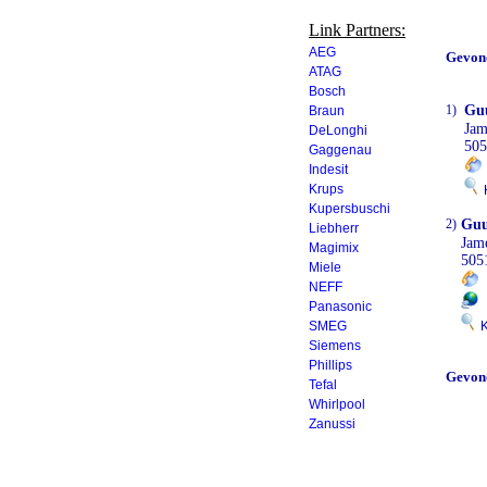
Link Partners:
AEG
Gevon
ATAG
Bosch
1)
Guu
Braun
Jam
DeLonghi
505
Gaggenau
Indesit
Krups
K
Kupersbuschi
2)
Guu
Liebherr
Jam
Magimix
505
Miele
0
NEFF
Panasonic
SMEG
Kl
Siemens
Phillips
Gevon
Tefal
Whirlpool
Zanussi