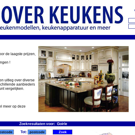
oor de laagste prijzen,
ingen !
en uitleg over diverse
schillende aanbieders
nt vergelijken.
eel meer op deze
Zoekresultaten voor: Goirle
Tot: