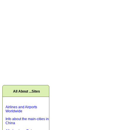
All About ...Sites
Airlines and Airports
Worldwide
Info about the main-cities in
China