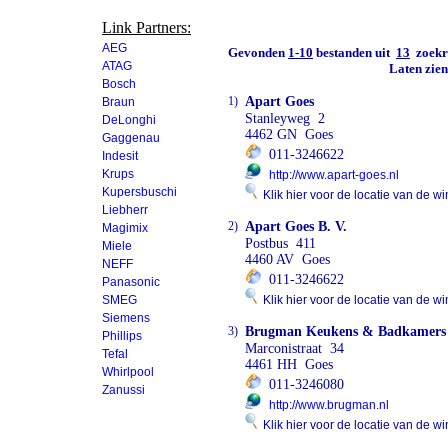
Link Partners:
AEG
Gevonden
1-10
bestanden uit
13
zoekre
ATAG
Laten zie
Bosch
1)
Apart Goes
Braun
Stanleyweg 2
DeLonghi
4462 GN Goes
Gaggenau
011-3246622
Indesit
Krups
http://www.apart-goes.nl
Kupersbuschi
Klik hier voor de locatie van de wi
Liebherr
2)
Apart Goes B. V.
Magimix
Postbus 411
Miele
4460 AV Goes
NEFF
011-3246622
Panasonic
SMEG
Klik hier voor de locatie van de wi
Siemens
3)
Brugman Keukens & Badkamers
Phillips
Marconistraat 34
Tefal
4461 HH Goes
Whirlpool
011-3246080
Zanussi
http://www.brugman.nl
Klik hier voor de locatie van de wi