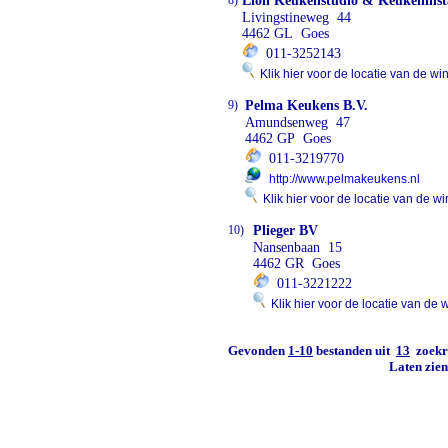
8)
Lion Keukenstudio & Keukeninsta
Livingstineweg 44
4462 GL Goes
011-3252143
Klik hier voor de locatie van de wi
9)
Pelma Keukens B.V.
Amundsenweg 47
4462 GP Goes
011-3219770
http://www.pelmakeukens.nl
Klik hier voor de locatie van de wi
10)
Plieger BV
Nansenbaan 15
4462 GR Goes
011-3221222
Klik hier voor de locatie van de 
Gevonden
1-10
bestanden uit
13
zoekre
Laten zie