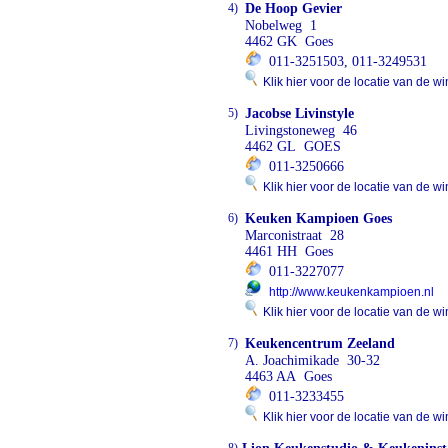
4)
De Hoop Gevier
Nobelweg 1
4462 GK Goes
011-3251503, 011-3249531
Klik hier voor de locatie van de wi
5)
Jacobse Livinstyle
Livingstoneweg 46
4462 GL GOES
011-3250666
Klik hier voor de locatie van de wi
6)
Keuken Kampioen Goes
Marconistraat 28
4461 HH Goes
011-3227077
http://www.keukenkampioen.nl
Klik hier voor de locatie van de wi
7)
Keukencentrum Zeeland
A. Joachimikade 30-32
4463 AA Goes
011-3233455
Klik hier voor de locatie van de wi