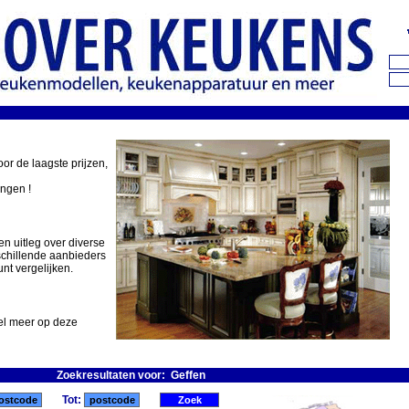
oor de laagste prijzen,
ingen !
en uitleg over diverse
schillende aanbieders
nt vergelijken.
eel meer op deze
Zoekresultaten voor: Geffen
Tot: