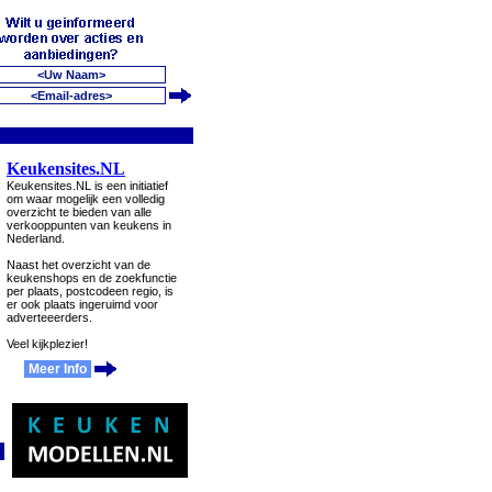
Keukensites.NL
Keukensites.NL is een initiatief
om waar mogelijk een volledig
overzicht te bieden van alle
verkooppunten van keukens in
Nederland.
Naast het overzicht van de
keukenshops en de zoekfunctie
per plaats, postcodeen regio, is
er ook plaats ingeruimd voor
adverteeerders.
Veel kijkplezier!
Meer Info