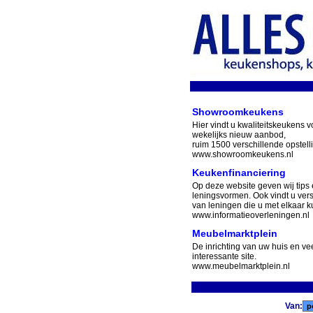
Showroomkeukens
Hier vindt u kwaliteitskeukens v
wekelijks nieuw aanbod,
ruim 1500 verschillende opstell
www.showroomkeukens.nl
Keukenfinanciering
Op deze website geven wij tips 
leningsvormen. Ook vindt u ver
van leningen die u met elkaar ku
www.informatieoverleningen.nl
Meubelmarktplein
De inrichting van uw huis en v
interessante site.
www.meubelmarktplein.nl
Van: