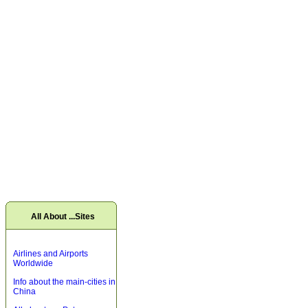
All About ...Sites
Airlines and Airports
Worldwide
Info about the main-cities in
China