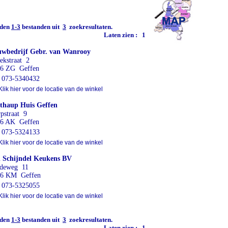
den
1-3
bestanden uit
3
zoekresultaten.
Laten zien :
1
wbedrijf Gebr. van Wanrooy
ekstraat 2
6 ZG Geffen
073-5340432
lik hier voor de locatie van de winkel
thaup Huis Geffen
pstraat 9
6 AK Geffen
073-5324133
lik hier voor de locatie van de winkel
 Schijndel Keukens BV
deweg 11
86 KM Geffen
073-5325055
lik hier voor de locatie van de winkel
den
1-3
bestanden uit
3
zoekresultaten.
Laten zien :
1