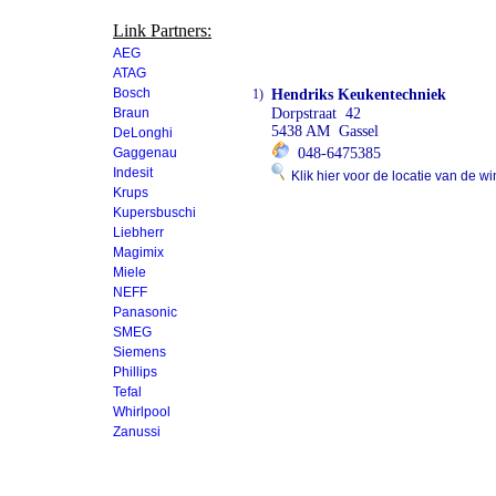
Link Partners:
AEG
ATAG
Bosch
1)
Hendriks Keukentechniek
Braun
Dorpstraat 42
5438 AM Gassel
DeLonghi
Gaggenau
048-6475385
Indesit
Klik hier voor de locatie van de wi
Krups
Kupersbuschi
Liebherr
Magimix
Miele
NEFF
Panasonic
SMEG
Siemens
Phillips
Tefal
Whirlpool
Zanussi