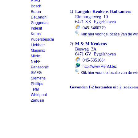
ATAG
Bosch
1)
Langohr Keukens-Badkamers
Braun
Rimburgerweg 10
DeLonghi
6471 XX Eygelshoven
Gaggenau
045-5460779
Indesit
Krups
Klik hier voor de locatie van de wi
Kupersbuschi
2)
M & M Keukens
Liebherr
Bosweg 3A
Magimix
6471 GV Eygelshoven
Miele
045-5351684
NEFF
http://www.MenM.biz
Panasonic
SMEG
Klik hier voor de locatie van de wi
Siemens
Phillips
Gevonden
1-2
bestanden uit
2
zoekresu
Tefal
Whirlpool
Zanussi