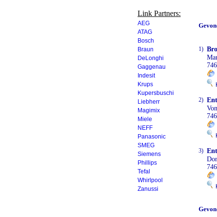
Link Partners:
AEG
Gevon
ATAG
Bosch
1)
Bro
Braun
Mar
DeLonghi
746
Gaggenau
Indesit
Krups
K
Kupersbuschi
2)
Ent
Liebherr
Vo
Magimix
746
Miele
NEFF
K
Panasonic
SMEG
3)
En
Siemens
Dor
Phillips
746
Tefal
Whirlpool
K
Zanussi
Gevon