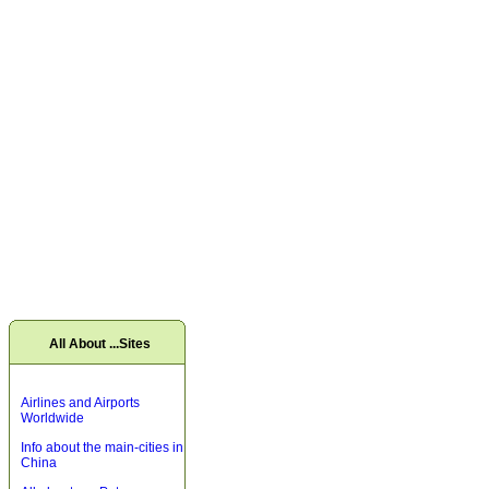
All About ...Sites
Airlines and Airports
Worldwide
Info about the main-cities in
China