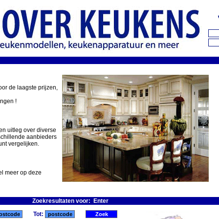
oor de laagste prijzen,
ingen !
en uitleg over diverse
schillende aanbieders
nt vergelijken.
eel meer op deze
Zoekresultaten voor: Enter
Tot: