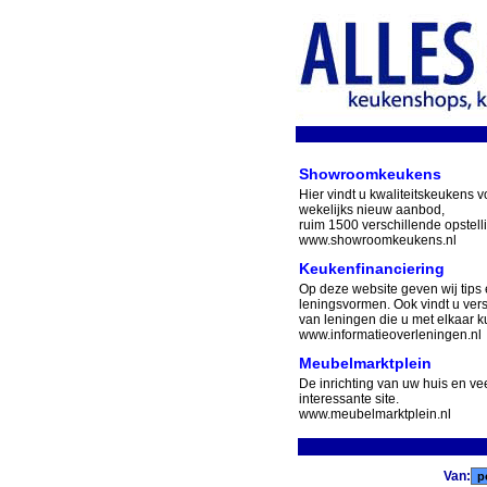
Showroomkeukens
Hier vindt u kwaliteitskeukens v
wekelijks nieuw aanbod,
ruim 1500 verschillende opstell
www.showroomkeukens.nl
Keukenfinanciering
Op deze website geven wij tips 
leningsvormen. Ook vindt u ver
van leningen die u met elkaar ku
www.informatieoverleningen.nl
Meubelmarktplein
De inrichting van uw huis en v
interessante site.
www.meubelmarktplein.nl
Van: