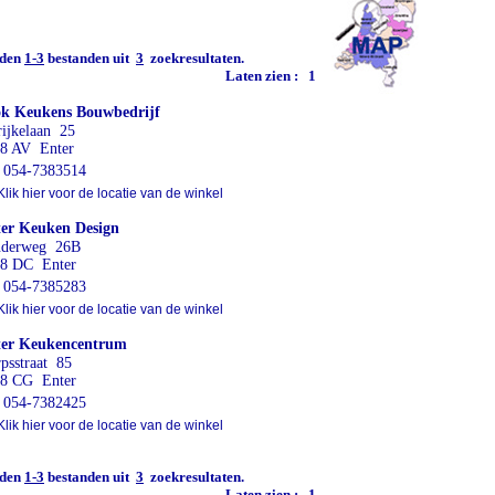
den
1-3
bestanden uit
3
zoekresultaten.
Laten zien :
1
k Keukens Bouwbedrijf
ijkelaan 25
8 AV Enter
054-7383514
lik hier voor de locatie van de winkel
er Keuken Design
nderweg 26B
8 DC Enter
054-7385283
lik hier voor de locatie van de winkel
ter Keukencentrum
psstraat 85
8 CG Enter
054-7382425
lik hier voor de locatie van de winkel
den
1-3
bestanden uit
3
zoekresultaten.
Laten zien :
1