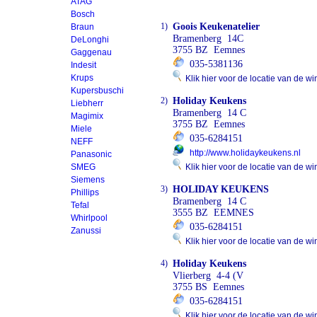
ATAG
Bosch
1)
Goois Keukenatelier
Braun
Bramenberg 14C
DeLonghi
3755 BZ Eemnes
Gaggenau
035-5381136
Indesit
Krups
Klik hier voor de locatie van de wi
Kupersbuschi
2)
Holiday Keukens
Liebherr
Bramenberg 14 C
Magimix
3755 BZ Eemnes
Miele
035-6284151
NEFF
http://www.holidaykeukens.nl
Panasonic
SMEG
Klik hier voor de locatie van de wi
Siemens
3)
HOLIDAY KEUKENS
Phillips
Bramenberg 14 C
Tefal
3555 BZ EEMNES
Whirlpool
035-6284151
Zanussi
Klik hier voor de locatie van de wi
4)
Holiday Keukens
Vlierberg 4-4 (V
3755 BS Eemnes
035-6284151
Klik hier voor de locatie van de wi