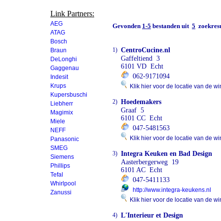
Link Partners:
AEG
Gevonden
1-5
bestanden uit
5
zoekresu
ATAG
Bosch
1)
CentroCucine.nl
Braun
Gaffeltiend 3
DeLonghi
6101 VD Echt
Gaggenau
062-9171094
Indesit
Krups
Klik hier voor de locatie van de wi
Kupersbuschi
2)
Hoedemakers
Liebherr
Graaf 5
Magimix
6101 CC Echt
Miele
047-5481563
NEFF
Klik hier voor de locatie van de wi
Panasonic
SMEG
3)
Integra Keuken en Bad Design
Siemens
Aasterbergerweg 19
Phillips
6101 AC Echt
Tefal
047-5411133
Whirlpool
http://www.integra-keukens.nl
Zanussi
Klik hier voor de locatie van de wi
4)
L'Interieur et Design