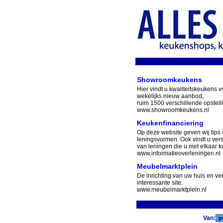
Showroomkeukens
Hier vindt u kwaliteitskeukens v
wekelijks nieuw aanbod,
ruim 1500 verschillende opstell
www.showroomkeukens.nl
Keukenfinanciering
Op deze website geven wij tips 
leningsvormen. Ook vindt u ver
van leningen die u met elkaar ku
www.informatieoverleningen.nl
Meubelmarktplein
De inrichting van uw huis en v
interessante site.
www.meubelmarktplein.nl
Van: