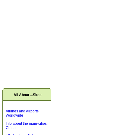
All About ...Sites
Airlines and Airports
Worldwide
Info about the main-cities in
China