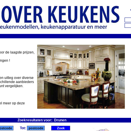
oor de laagste prijzen,
ingen !
en uitleg over diverse
schillende aanbieders
nt vergelijken.
eel meer op deze
Zoekresultaten voor: Drunen
Tot: