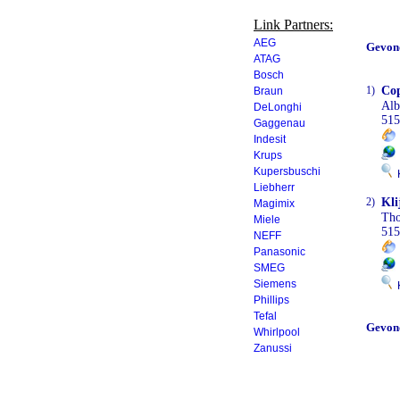
Link Partners:
AEG
Gevon
ATAG
Bosch
1)
Cop
Braun
Alb
DeLonghi
51
Gaggenau
Indesit
Krups
Kupersbuschi
K
Liebherr
2)
Kli
Magimix
Tho
Miele
515
NEFF
Panasonic
SMEG
Siemens
K
Phillips
Tefal
Gevon
Whirlpool
Zanussi