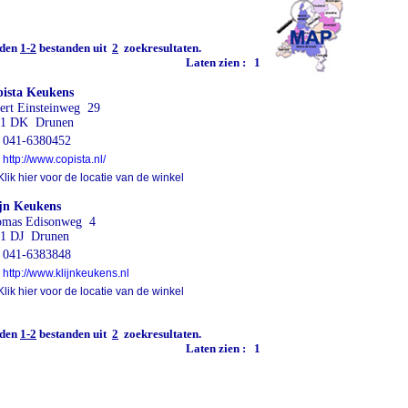
den
1-2
bestanden uit
2
zoekresultaten.
Laten zien :
1
ista Keukens
ert Einsteinweg 29
51 DK Drunen
041-6380452
http://www.copista.nl/
lik hier voor de locatie van de winkel
jn Keukens
mas Edisonweg 4
1 DJ Drunen
041-6383848
http://www.klijnkeukens.nl
lik hier voor de locatie van de winkel
den
1-2
bestanden uit
2
zoekresultaten.
Laten zien :
1