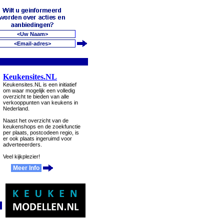
Keukensites.NL
Keukensites.NL is een initiatief
om waar mogelijk een volledig
overzicht te bieden van alle
verkooppunten van keukens in
Nederland.
Naast het overzicht van de
keukenshops en de zoekfunctie
per plaats, postcodeen regio, is
er ook plaats ingeruimd voor
adverteeerders.
Veel kijkplezier!
Meer Info