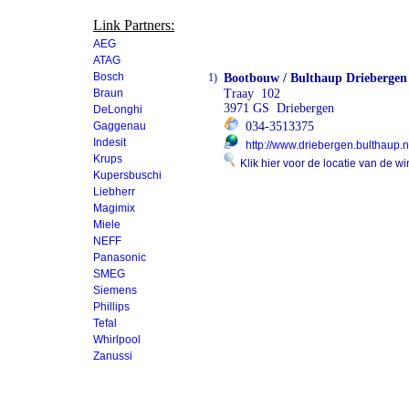
Link Partners:
AEG
ATAG
Bosch
1)
Bootbouw / Bulthaup Driebergen
Braun
Traay 102
3971 GS Driebergen
DeLonghi
Gaggenau
034-3513375
Indesit
http://www.driebergen.bulthaup.n
Krups
Klik hier voor de locatie van de wi
Kupersbuschi
Liebherr
Magimix
Miele
NEFF
Panasonic
SMEG
Siemens
Phillips
Tefal
Whirlpool
Zanussi