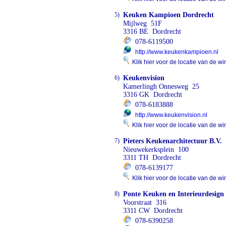
5)
Keuken Kampioen Dordrecht
Mijlweg 51F
3316 BE Dordrecht
078-6119500
http://www.keukenkampioen.nl
Klik hier voor de locatie van de wi
6)
Keukenvision
Kamerlingh Onnesweg 25
3316 GK Dordrecht
078-6183888
http://www.keukenvision.nl
Klik hier voor de locatie van de wi
7)
Pieters Keukenarchitectuur B.V.
Nieuwekerksplein 100
3311 TH Dordrecht
078-6139177
Klik hier voor de locatie van de wi
8)
Ponte Keuken en Interieurdesign
Voorstraat 316
3311 CW Dordrecht
078-6390258