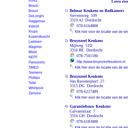
ATAG
Laten zie
Bosch
1)
Belmar Keukens en Badkamers
Braun
Stevensweg 109
DeLonghi
3319 AJ Dordrecht
Gaggenau
078-6164808
Indesit
Krups
Klik hier voor de locatie van de wi
Kupersbuschi
2)
Bruynzeel Keukens
Liebherr
Mijlweg 51D
Magimix
3316 BE Dordrecht
Miele
078-7501180
NEFF
http://www.bruynzeelkeukens.nl
Panasonic
SMEG
Klik hier voor de locatie van de wi
Siemens
3)
Bruynzeel Keukens
Phillips
Van Ravesteijnerf 27
Tefal
3315 DG Dordrecht
Whirlpool
078-6227489
Zanussi
Klik hier voor de locatie van de wi
4)
Garantiebouw Keukens
Galvanistraat 7
3316 GH Dordrecht
078-6183000
Klik hier voor de locatie van de wi