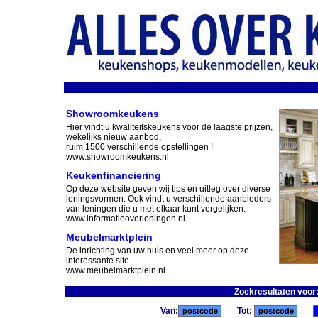
Showroomkeukens
Hier vindt u kwaliteitskeukens voor de laagste prijzen,
wekelijks nieuw aanbod,
ruim 1500 verschillende opstellingen !
www.showroomkeukens.nl
Keukenfinanciering
Op deze website geven wij tips en uitleg over diverse
leningsvormen. Ook vindt u verschillende aanbieders
van leningen die u met elkaar kunt vergelijken.
www.informatieoverleningen.nl
Meubelmarktplein
De inrichting van uw huis en veel meer op deze
interessante site.
www.meubelmarktplein.nl
Zoekresultaten voor
Van:
Tot: