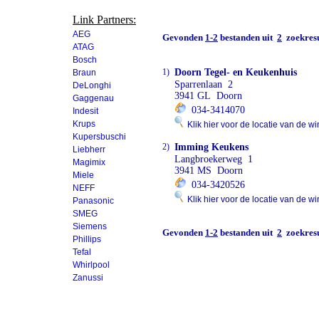
Link Partners:
AEG
Gevonden
1-2
bestanden uit
2
zoekresu
ATAG
Bosch
1)
Doorn Tegel- en Keukenhuis
Braun
Sparrenlaan 2
DeLonghi
3941 GL Doorn
Gaggenau
034-3414070
Indesit
Krups
Klik hier voor de locatie van de wi
Kupersbuschi
2)
Imming Keukens
Liebherr
Langbroekerweg 1
Magimix
3941 MS Doorn
Miele
034-3420526
NEFF
Klik hier voor de locatie van de wi
Panasonic
SMEG
Siemens
Gevonden
1-2
bestanden uit
2
zoekresu
Phillips
Tefal
Whirlpool
Zanussi