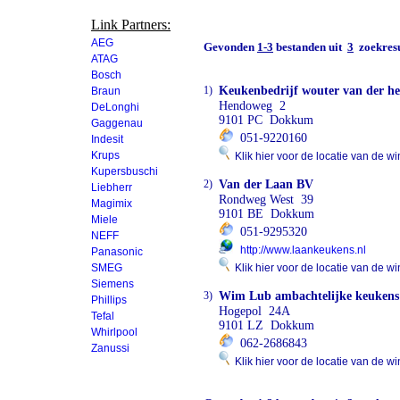
Link Partners:
AEG
Gevonden
1-3
bestanden uit
3
zoekresu
ATAG
Bosch
1)
Keukenbedrijf wouter van der he
Braun
Hendoweg 2
DeLonghi
9101 PC Dokkum
Gaggenau
051-9220160
Indesit
Krups
Klik hier voor de locatie van de wi
Kupersbuschi
2)
Van der Laan BV
Liebherr
Rondweg West 39
Magimix
9101 BE Dokkum
Miele
051-9295320
NEFF
http://www.laankeukens.nl
Panasonic
SMEG
Klik hier voor de locatie van de wi
Siemens
3)
Wim Lub ambachtelijke keukens
Phillips
Hogepol 24A
Tefal
9101 LZ Dokkum
Whirlpool
062-2686843
Zanussi
Klik hier voor de locatie van de wi