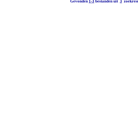
Gevonden
1-3
bestanden uit
3
zoekresu