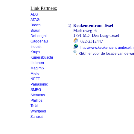
Link Partners:
AEG
ATAG
Bosch
1)
Keukencentrum Texel
Braun
Maricoweg 6
1791 MD Den Burg-Texel
DeLonghi
Gaggenau
022-2312447
Indesit
http://www.keukencentrumtexel.n
Krups
Klik hier voor de locatie van de wi
Kupersbuschi
Liebherr
Magimix
Miele
NEFF
Panasonic
SMEG
Siemens
Phillips
Tefal
Whirlpool
Zanussi