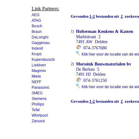
Link Partners:
AEG
Gevonden
1-2
bestanden uit
2
zoekresu
ATAG
Bosch
1)
Holterman Keukens & Kasten
Braun
Marktstraat 2
DeLonghi
7491 AW Delden
Gaggenau
074-3767680
Indesit
Krups
Klik hier voor de locatie van de wi
Kupersbuschi
2)
Morssink Bouwmaterialen bv
Liebherr
De Berken 5
Magimix
7491 HJ Delden
Miele
074-3761250
NEFF
Klik hier voor de locatie van de wi
Panasonic
SMEG
Siemens
Gevonden
1-2
bestanden uit
2
zoekresu
Phillips
Tefal
Whirlpool
Zanussi