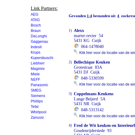
Link Partners:
AEG
Gevonden
1-4
bestanden uit
4
zoekresu
ATAG
Bosch
1)
Alexx
Braun
marter-revier 54
DeLonghi
5431 KG Cuijk
Gaggenau
064-1478040
Indesit
Krups
Klik hier voor de locatie van de wi
Kupersbuschi
2)
Bellechique Keuken
Liebherr
Grotestraat 83A
Magimix
5431 DJ Cuijk
Miele
048-5330599
NEFF
Klik hier voor de locatie van de wi
Panasonic
SMEG
3)
Coppelmans Keukens
Siemens
Lange Beijerd 5A
Phillips
5431 NR Cuijk
Tefal
048-5313142
Whirlpool
Klik hier voor de locatie van de wi
Zanussi
4)
Fred de Wit keuken-en Interieu
Goudenrijderstede 93