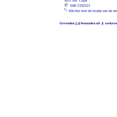
5431 AB Cuijk
048-5350323
Klik hier voor de locatie van de wi
Gevonden
1-4
bestanden uit
4
zoekresu