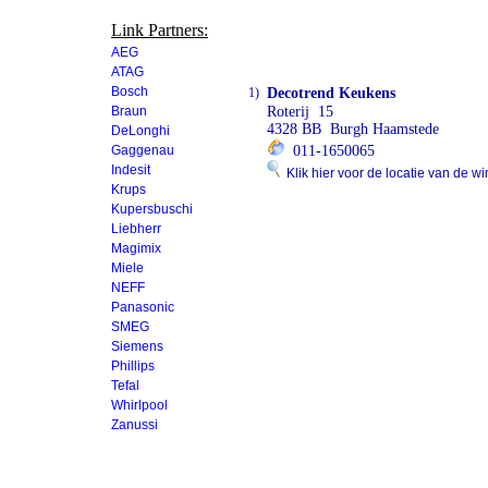
Link Partners:
AEG
ATAG
Bosch
1)
Decotrend Keukens
Braun
Roterij 15
4328 BB Burgh Haamstede
DeLonghi
Gaggenau
011-1650065
Indesit
Klik hier voor de locatie van de wi
Krups
Kupersbuschi
Liebherr
Magimix
Miele
NEFF
Panasonic
SMEG
Siemens
Phillips
Tefal
Whirlpool
Zanussi