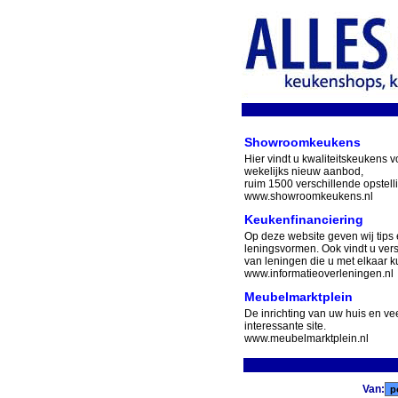
Showroomkeukens
Hier vindt u kwaliteitskeukens v
wekelijks nieuw aanbod,
ruim 1500 verschillende opstell
www.showroomkeukens.nl
Keukenfinanciering
Op deze website geven wij tips 
leningsvormen. Ook vindt u ver
van leningen die u met elkaar ku
www.informatieoverleningen.nl
Meubelmarktplein
De inrichting van uw huis en v
interessante site.
www.meubelmarktplein.nl
Van: