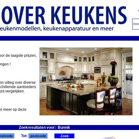
oor de laagste prijzen,
ingen !
en uitleg over diverse
schillende aanbieders
nt vergelijken.
eel meer op deze
Zoekresultaten voor: Bunnik
Tot: