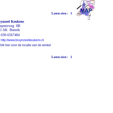
Laten zien :
1
ynzeel Keukens
mpsterweg 8B
81 AK Bunnik
030-6567484
http://www.bruynzeelkeukens.nl
lik hier voor de locatie van de winkel
Laten zien :
1