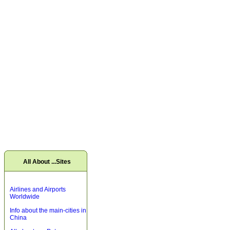
All About ...Sites
Airlines and Airports
Worldwide
Info about the main-cities in
China