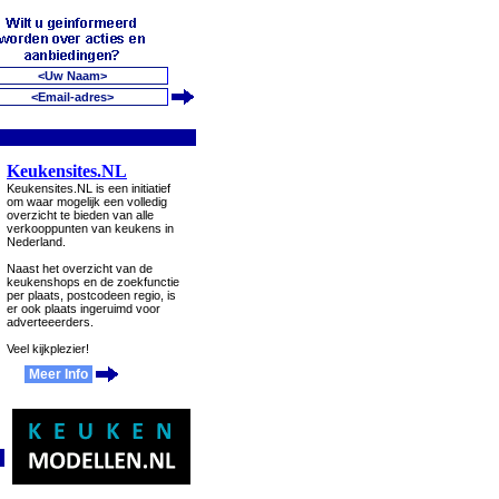
Keukensites.NL
Keukensites.NL is een initiatief
om waar mogelijk een volledig
overzicht te bieden van alle
verkooppunten van keukens in
Nederland.
Naast het overzicht van de
keukenshops en de zoekfunctie
per plaats, postcodeen regio, is
er ook plaats ingeruimd voor
adverteeerders.
Veel kijkplezier!
Meer Info