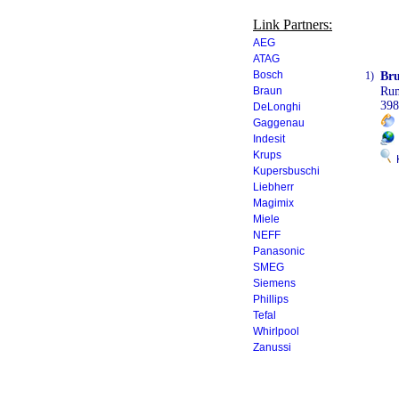
Link Partners:
AEG
ATAG
Bosch
1)
Bru
Braun
Ru
39
DeLonghi
Gaggenau
Indesit
Krups
K
Kupersbuschi
Liebherr
Magimix
Miele
NEFF
Panasonic
SMEG
Siemens
Phillips
Tefal
Whirlpool
Zanussi