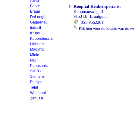
ATAG
Bosch
1)
Koophal Keukenspecialist
Braun
Koopmansweg 3
9153 BJ Brantgum
DeLonghi
Gaggenau
051-9562261
Indesit
Klik hier voor de locatie van de wi
Krups
Kupersbuschi
Liebherr
Magimix
Miele
NEFF
Panasonic
SMEG
Siemens
Phillips
Tefal
Whirlpool
Zanussi