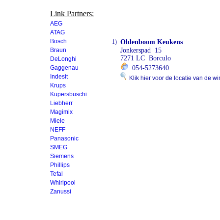
Link Partners:
AEG
ATAG
Bosch
1)
Oldenboom Keukens
Braun
Jonkerspad 15
7271 LC Borculo
DeLonghi
Gaggenau
054-5273640
Indesit
Klik hier voor de locatie van de wi
Krups
Kupersbuschi
Liebherr
Magimix
Miele
NEFF
Panasonic
SMEG
Siemens
Phillips
Tefal
Whirlpool
Zanussi