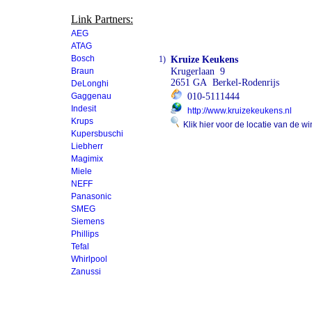
Link Partners:
AEG
ATAG
Bosch
1)
Kruize Keukens
Braun
Krugerlaan 9
2651 GA Berkel-Rodenrijs
DeLonghi
Gaggenau
010-5111444
Indesit
http://www.kruizekeukens.nl
Krups
Klik hier voor de locatie van de wi
Kupersbuschi
Liebherr
Magimix
Miele
NEFF
Panasonic
SMEG
Siemens
Phillips
Tefal
Whirlpool
Zanussi