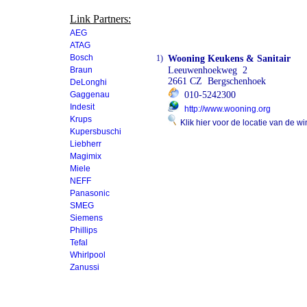
Link Partners:
AEG
ATAG
Bosch
1)
Wooning Keukens & Sanitair
Braun
Leeuwenhoekweg 2
2661 CZ Bergschenhoek
DeLonghi
Gaggenau
010-5242300
Indesit
http://www.wooning.org
Krups
Klik hier voor de locatie van de wi
Kupersbuschi
Liebherr
Magimix
Miele
NEFF
Panasonic
SMEG
Siemens
Phillips
Tefal
Whirlpool
Zanussi