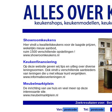
Showroomkeukens
Hier vindt u kwaliteitskeukens voor de laagste prijzen,
wekelijks nieuw aanbod,
ruim 1500 verschillende opstellingen !
www.showroomkeukens.nl
Keukenfinanciering
Op deze website geven wij tips en uitleg over diverse
leningsvormen. Ook vindt u verschillende aanbieders
van leningen die u met elkaar kunt vergelijken.
www.informatieoverleningen.nl
Meubelmarktplein
De inrichting van uw huis en veel meer op deze
interessante site.
www.meubelmarktplein.nl
Zoekresultaten voor: Be
Van:
Tot: