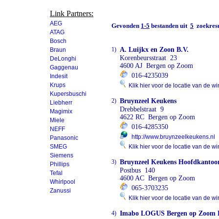
Link Partners:
AEG
Gevonden
1-5
bestanden uit
5
zoekresu
ATAG
Bosch
1)
A. Luijkx en Zoon B.V.
Braun
Korenbeursstraat 23
DeLonghi
4600 AJ Bergen op Zoom
Gaggenau
016-4235039
Indesit
Krups
Klik hier voor de locatie van de wi
Kupersbuschi
2)
Bruynzeel Keukens
Liebherr
Drebbelstraat 9
Magimix
4622 RC Bergen op Zoom
Miele
016-4285350
NEFF
http://www.bruynzeelkeukens.nl
Panasonic
SMEG
Klik hier voor de locatie van de wi
Siemens
3)
Bruynzeel Keukens Hoofdkantoo
Phillips
Postbus 140
Tefal
4600 AC Bergen op Zoom
Whirlpool
065-3703235
Zanussi
Klik hier voor de locatie van de wi
4)
Imabo LOGUS Bergen op Zoom