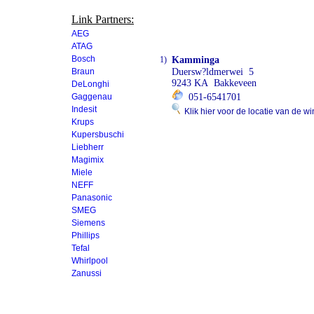
Link Partners:
AEG
ATAG
Bosch
1)
Kamminga
Braun
Duersw?ldmerwei 5
9243 KA Bakkeveen
DeLonghi
Gaggenau
051-6541701
Indesit
Klik hier voor de locatie van de wi
Krups
Kupersbuschi
Liebherr
Magimix
Miele
NEFF
Panasonic
SMEG
Siemens
Phillips
Tefal
Whirlpool
Zanussi