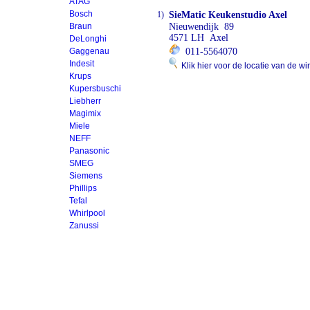
ATAG
Bosch
1)
SieMatic Keukenstudio Axel
Braun
Nieuwendijk 89
4571 LH Axel
DeLonghi
Gaggenau
011-5564070
Indesit
Klik hier voor de locatie van de wi
Krups
Kupersbuschi
Liebherr
Magimix
Miele
NEFF
Panasonic
SMEG
Siemens
Phillips
Tefal
Whirlpool
Zanussi