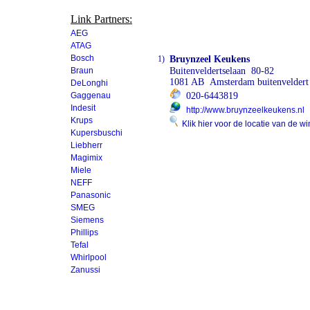
Link Partners:
AEG
ATAG
Bosch
1)
Bruynzeel Keukens
Braun
Buitenveldertselaan 80-82
1081 AB Amsterdam buitenveldert
DeLonghi
Gaggenau
020-6443819
Indesit
http://www.bruynzeelkeukens.nl
Krups
Klik hier voor de locatie van de wi
Kupersbuschi
Liebherr
Magimix
Miele
NEFF
Panasonic
SMEG
Siemens
Phillips
Tefal
Whirlpool
Zanussi