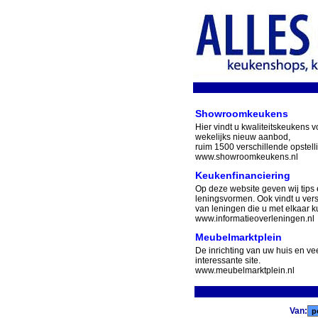
Showroomkeukens
Hier vindt u kwaliteitskeukens v
wekelijks nieuw aanbod,
ruim 1500 verschillende opstell
www.showroomkeukens.nl
Keukenfinanciering
Op deze website geven wij tips 
leningsvormen. Ook vindt u ver
van leningen die u met elkaar ku
www.informatieoverleningen.nl
Meubelmarktplein
De inrichting van uw huis en v
interessante site.
www.meubelmarktplein.nl
Van: