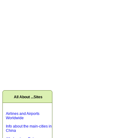
All About ...Sites
Airlines and Airports
Worldwide
Info about the main-cities in
China