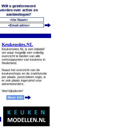
Keukensites.NL
Keukensites.NL is een initiatief
om waar mogelijk een volledig
overzicht te bieden van alle
verkooppunten van keukens in
Nederland.
Naast het overzicht van de
keukenshops en de zoekfunctie
per plaats, postcodeen regio, is
er ook plaats ingeruimd voor
adverteeerders.
Veel kijkplezier!
Meer Info