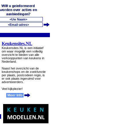
Keukensites.NL
Keukensites.NL is een initiatief
om waar mogelijk een volledig
overzicht te bieden van alle
verkooppunten van keukens in
Nederland.
Naast het overzicht van de
keukenshops en de zoekfunctie
per plaats, postcodeen regio, is
er ook plaats ingeruimd voor
adverteeerders.
Veel kijkplezier!
Meer Info