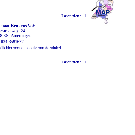
Laten zien :
1
rmaat Keukens VoF
ksstraatweg 24
58 ES Amerongen
034-3591677
lik hier voor de locatie van de winkel
Laten zien :
1