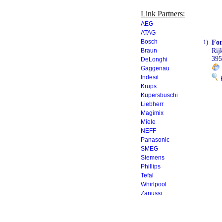
Link Partners:
AEG
ATAG
Bosch
1)
Fo
Braun
Rij
39
DeLonghi
Gaggenau
Indesit
K
Krups
Kupersbuschi
Liebherr
Magimix
Miele
NEFF
Panasonic
SMEG
Siemens
Phillips
Tefal
Whirlpool
Zanussi