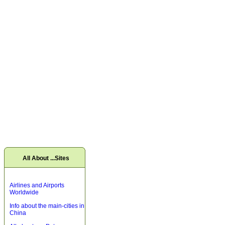
All About ...Sites
Airlines and Airports
Worldwide
Info about the main-cities in
China