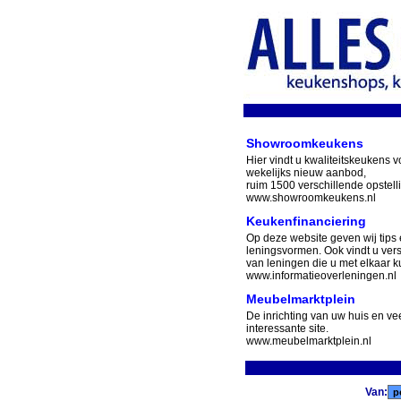
Showroomkeukens
Hier vindt u kwaliteitskeukens v
wekelijks nieuw aanbod,
ruim 1500 verschillende opstell
www.showroomkeukens.nl
Keukenfinanciering
Op deze website geven wij tips 
leningsvormen. Ook vindt u ver
van leningen die u met elkaar ku
www.informatieoverleningen.nl
Meubelmarktplein
De inrichting van uw huis en v
interessante site.
www.meubelmarktplein.nl
Van: