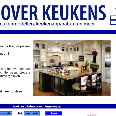
oor de laagste prijzen,
ingen !
en uitleg over diverse
schillende aanbieders
nt vergelijken.
eel meer op deze
Zoekresultaten voor: Amerongen
Tot: