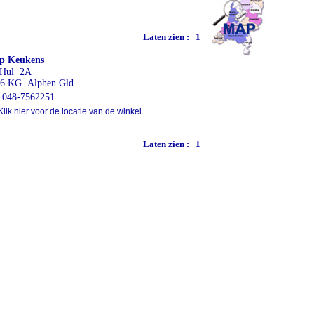
Laten zien :
1
p Keukens
 Hul 2A
6 KG Alphen Gld
048-7562251
lik hier voor de locatie van de winkel
Laten zien :
1