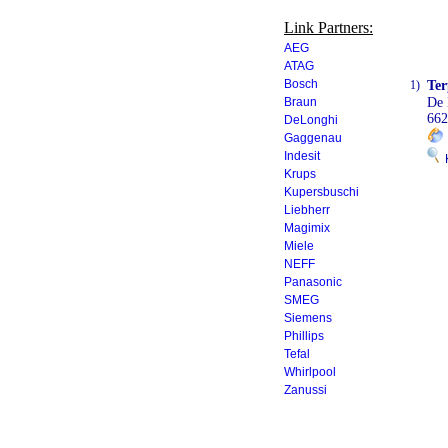
Link Partners:
AEG
ATAG
Bosch
1)
Ter
Braun
De
662
DeLonghi
Gaggenau
Indesit
K
Krups
Kupersbuschi
Liebherr
Magimix
Miele
NEFF
Panasonic
SMEG
Siemens
Phillips
Tefal
Whirlpool
Zanussi