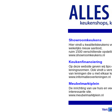
Showroomkeukens
Hier vindt u kwaliteitskeukens v
wekelijks nieuw aanbod,
ruim 1500 verschillende opstell
www.showroomkeukens.nl
Keukenfinanciering
Op deze website geven wij tips 
leningsvormen. Ook vindt u ver
van leningen die u met elkaar ku
www.informatieoverleningen.nl
Meubelmarktplein
De inrichting van uw huis en v
interessante site.
www.meubelmarktplein.nl
Van: