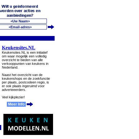
Keukensites.NL
Keukensites.NL is een initiatief
om waar mogelijk een volledig
overzicht te bieden van alle
verkooppunten van keukens in
Nederland.
Naast het overzicht van de
keukenshops en de zoekfunctie
per plaats, postcodeen regio, is
er ook plaats ingeruimd voor
adverteeerders.
Veel kijkplezier!
Meer Info