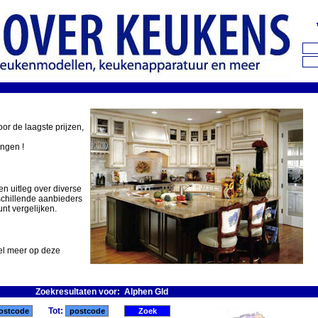
oor de laagste prijzen,
ingen !
en uitleg over diverse
schillende aanbieders
nt vergelijken.
eel meer op deze
Zoekresultaten voor: Alphen Gld
Tot: