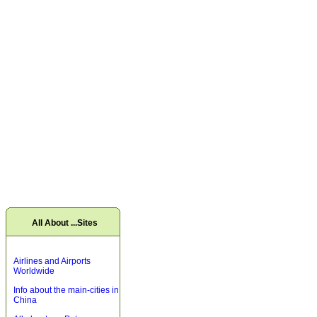
All About ...Sites
Airlines and Airports
Worldwide
Info about the main-cities in
China