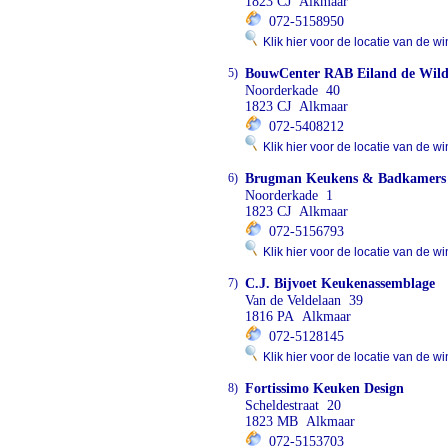
1823 CJ Alkmaar
072-5158950
Klik hier voor de locatie van de wi
5)
BouwCenter RAB Eiland de Wil
Noorderkade 40
1823 CJ Alkmaar
072-5408212
Klik hier voor de locatie van de wi
6)
Brugman Keukens & Badkamers
Noorderkade 1
1823 CJ Alkmaar
072-5156793
Klik hier voor de locatie van de wi
7)
C.J. Bijvoet Keukenassemblage
Van de Veldelaan 39
1816 PA Alkmaar
072-5128145
Klik hier voor de locatie van de wi
8)
Fortissimo Keuken Design
Scheldestraat 20
1823 MB Alkmaar
072-5153703