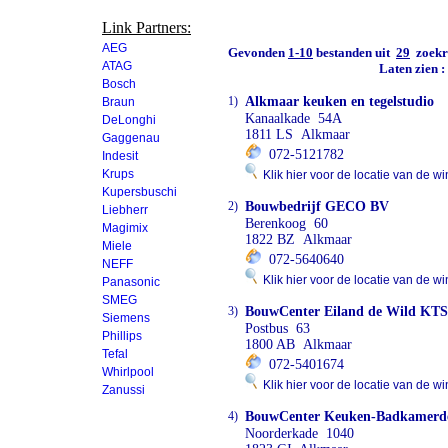
Link Partners:
AEG
Gevonden
1-10
bestanden uit
29
zoekre
ATAG
Laten zien 
Bosch
1)
Alkmaar keuken en tegelstudio
Braun
Kanaalkade 54A
DeLonghi
1811 LS Alkmaar
Gaggenau
072-5121782
Indesit
Krups
Klik hier voor de locatie van de wi
Kupersbuschi
2)
Bouwbedrijf GECO BV
Liebherr
Berenkoog 60
Magimix
1822 BZ Alkmaar
Miele
072-5640640
NEFF
Klik hier voor de locatie van de wi
Panasonic
SMEG
3)
BouwCenter Eiland de Wild KTS
Siemens
Postbus 63
Phillips
1800 AB Alkmaar
Tefal
072-5401674
Whirlpool
Klik hier voor de locatie van de wi
Zanussi
4)
BouwCenter Keuken-Badkamerde
Noorderkade 1040