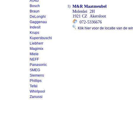
ATAG
Bosch
1)
M&R Maatmeubel
Braun
Molenlei 2H
1921 CZ Akersloot
DeLonghi
Gaggenau
072-5336676
Indesit
Klik hier voor de locatie van de wi
Krups
Kupersbuschi
Liebherr
Magimix
Miele
NEFF
Panasonic
SMEG
Siemens
Phillips
Tefal
Whirlpool
Zanussi