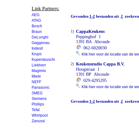
Link Partners:
AEG
Gevonden
1-2
bestanden uit
2
zoekresu
ATAG
Bosch
1)
CappaKeukens
Braun
Peppinghof 1
DeLonghi
1391 BA Abcoude
Gaggenau
062-6020030
Indesit
Krups
Klik hier voor de locatie van de wi
Kupersbuschi
2)
Keukenstudio Cappa B.V.
Liebherr
Hoogstraat 1
Magimix
1391 BP Abcoude
Miele
029-4295295
NEFF
Klik hier voor de locatie van de wi
Panasonic
SMEG
Siemens
Gevonden
1-2
bestanden uit
2
zoekresu
Phillips
Tefal
Whirlpool
Zanussi