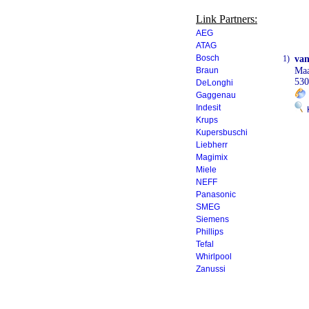
Link Partners:
AEG
ATAG
Bosch
1)
van
Braun
Maa
530
DeLonghi
Gaggenau
Indesit
K
Krups
Kupersbuschi
Liebherr
Magimix
Miele
NEFF
Panasonic
SMEG
Siemens
Phillips
Tefal
Whirlpool
Zanussi