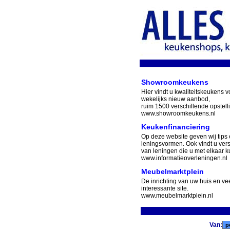
Showroomkeukens
Hier vindt u kwaliteitskeukens v
wekelijks nieuw aanbod,
ruim 1500 verschillende opstell
www.showroomkeukens.nl
Keukenfinanciering
Op deze website geven wij tips 
leningsvormen. Ook vindt u ver
van leningen die u met elkaar ku
www.informatieoverleningen.nl
Meubelmarktplein
De inrichting van uw huis en v
interessante site.
www.meubelmarktplein.nl
Van: