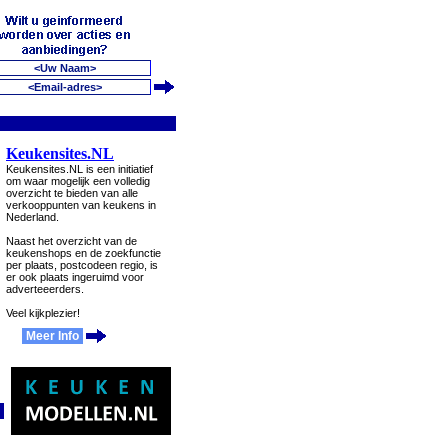
Keukensites.NL
Keukensites.NL is een initiatief
om waar mogelijk een volledig
overzicht te bieden van alle
verkooppunten van keukens in
Nederland.
Naast het overzicht van de
keukenshops en de zoekfunctie
per plaats, postcodeen regio, is
er ook plaats ingeruimd voor
adverteeerders.
Veel kijkplezier!
Meer Info