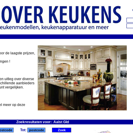
oor de laagste prijzen,
ingen !
en uitleg over diverse
schillende aanbieders
nt vergelijken.
eel meer op deze
Zoekresultaten voor: Aalst Gld
Tot: