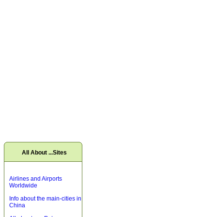
All About ...Sites
Airlines and Airports
Worldwide
Info about the main-cities in
China