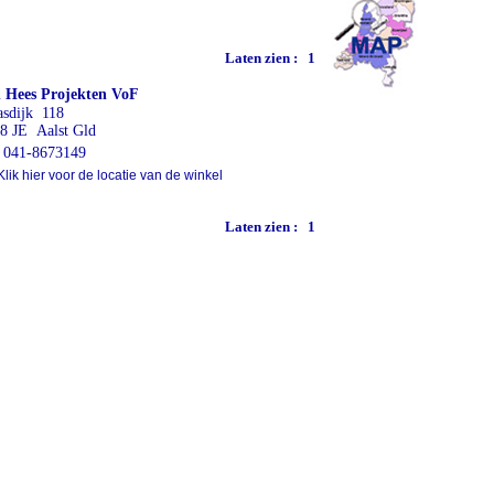
Laten zien :
1
 Hees Projekten VoF
sdijk 118
8 JE Aalst Gld
041-8673149
lik hier voor de locatie van de winkel
Laten zien :
1