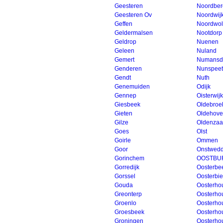
Geesteren
Noordbe
Geesteren Ov
Noordwij
Geffen
Noordwo
Geldermalsen
Nootdorp
Geldrop
Nuenen
Geleen
Nuland
Gemert
Numansd
Genderen
Nunspeet
Gendt
Nuth
Genemuiden
Odijk
Gennep
Oisterwijk
Giesbeek
Oldebroe
Gieten
Oldehove
Gilze
Oldenzaa
Goes
Olst
Goirle
Ommen
Goor
Onstwed
Gorinchem
OOSTBU
Gorredijk
Oosterbe
Gorssel
Oosterbi
Gouda
Oosterho
Greonterp
Oosterho
Groenlo
Oosterhou
Groesbeek
Oosterho
Groningen
Oosterho