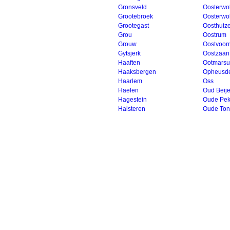
Gronsveld
Oosterwo
Grootebroek
Oosterwo
Grootegast
Oosthuiz
Grou
Oostrum
Grouw
Oostvoor
Gytsjerk
Oostzaan
Haaften
Ootmars
Haaksbergen
Opheusd
Haarlem
Oss
Haelen
Oud Beije
Hagestein
Oude Pek
Halsteren
Oude To