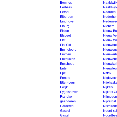
Eemnes
Naaldwij
Eerbeek
Naaldwy
Eersel
Naarden
Eibergen
Nederhem
Eindhoven
Nederwee
Elburg
Niebert
Elsloo
Nieuw Bu
Elspeet
Nieuw V
Elst
Nieuw We
Elst Gld
Nieuwbu
Emmeloord
Nieuwege
Emmen
Nieuwerb
Enkhuizen
Nieuwerk
Enschede
Nieuwkui
Enter
Nieuwleu
Epe
Niftrik
Ermelo
Nigtevech
Etten-Leur
Nijehask
Ewijk
Nijkerk
Eygelshoven
Nijkerk G
Franeker
Nijmegen
gaanderen
Nijverdal
Garderen
Nistelrod
Gassel
Noord-sc
Gastel
Noordbee