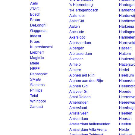
AEG
's-Heerenberg
Hardegar
ATAG
's-Hertogenbosch
Hardenbe
Bosch
Aalsmeer
Harderwi
Braun
Aalst Gld
Hardinxv
DeLonghi
Aalten
Harkema
Gaggenau
Abcoude
Harlinge
Indesit
Akersloot
Harmele
Krups
Albasserdam
Harrevel
Kupersbuschi
Albergen
Hasselt
Liebherr
Alblasserdam
Hattem
Magimix
Alkmaar
Haulerwij
Miele
Almelo
Hazerswo
NEFF
Almere
Hedel
Panasonic
Alphen a/d Rijn
Heelsum
SMEG
Alphen aan den Rijn
Heemske
Siemens
Alphen Gld
Heemste
Phillips
Alteveer Gn
Heerde
Tefal
Ambt Delden
Heerenv
Whirlpool
Amerongen
Heerewa
Zanussi
Amersfoort
Heerhug
Amstelveen
Heerlen
Amsterdam
Heesch
Amsterdam buitenveldert
Heeten
Amsterdam Villa Arena
Heide