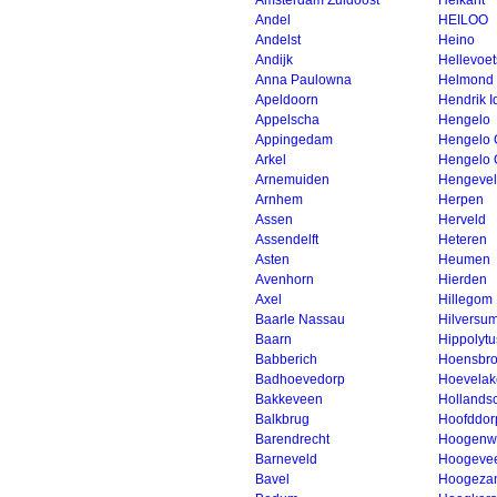
Amsterdam Zuidoost
Heikant
Andel
HEILOO
Andelst
Heino
Andijk
Hellevoet
Anna Paulowna
Helmond
Apeldoorn
Hendrik 
Appelscha
Hengelo
Appingedam
Hengelo 
Arkel
Hengelo 
Arnemuiden
Hengeve
Arnhem
Herpen
Assen
Herveld
Assendelft
Heteren
Asten
Heumen
Avenhorn
Hierden
Axel
Hillegom
Baarle Nassau
Hilversu
Baarn
Hippolytu
Babberich
Hoensbr
Badhoevedorp
Hoevelak
Bakkeveen
Hollands
Balkbrug
Hoofddor
Barendrecht
Hoogenw
Barneveld
Hoogeve
Bavel
Hoogeza