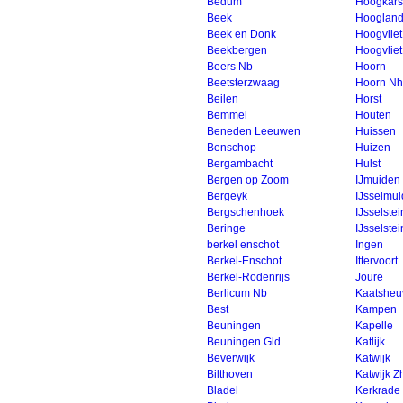
Bedum
Hoogkars
Beek
Hooglan
Beek en Donk
Hoogvliet
Beekbergen
Hoogvlie
Beers Nb
Hoorn
Beetsterzwaag
Hoorn Nh
Beilen
Horst
Bemmel
Houten
Beneden Leeuwen
Huissen
Benschop
Huizen
Bergambacht
Hulst
Bergen op Zoom
IJmuiden
Bergeyk
IJsselmu
Bergschenhoek
IJsselstei
Beringe
IJsselstei
berkel enschot
Ingen
Berkel-Enschot
Ittervoort
Berkel-Rodenrijs
Joure
Berlicum Nb
Kaatsheu
Best
Kampen
Beuningen
Kapelle
Beuningen Gld
Katlijk
Beverwijk
Katwijk
Bilthoven
Katwijk Z
Bladel
Kerkrade