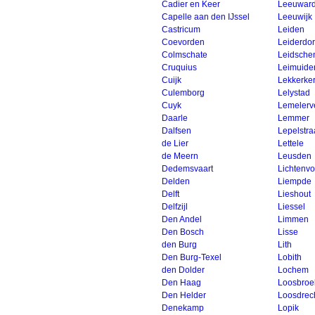
Cadier en Keer
Leeuwar
Capelle aan den IJssel
Leeuwijk
Castricum
Leiden
Coevorden
Leiderdo
Colmschate
Leidsch
Cruquius
Leimuide
Cuijk
Lekkerke
Culemborg
Lelystad
Cuyk
Lemelerv
Daarle
Lemmer
Dalfsen
Lepelstra
de Lier
Lettele
de Meern
Leusden
Dedemsvaart
Lichtenv
Delden
Liempde
Delft
Lieshout
Delfzijl
Liessel
Den Andel
Limmen
Den Bosch
Lisse
den Burg
Lith
Den Burg-Texel
Lobith
den Dolder
Lochem
Den Haag
Loosbroe
Den Helder
Loosdrec
Denekamp
Lopik