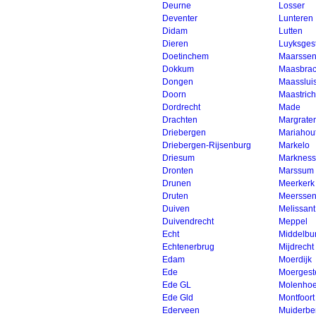
Deurne
Losser
Deventer
Lunteren
Didam
Lutten
Dieren
Luyksges
Doetinchem
Maarsse
Dokkum
Maasbrac
Dongen
Maasslui
Doorn
Maastrich
Dordrecht
Made
Drachten
Margrate
Driebergen
Mariahou
Driebergen-Rijsenburg
Markelo
Driesum
Marknes
Dronten
Marssum
Drunen
Meerkerk
Druten
Meersse
Duiven
Melissant
Duivendrecht
Meppel
Echt
Middelbu
Echtenerbrug
Mijdrecht
Edam
Moerdijk
Ede
Moergest
Ede GL
Molenho
Ede Gld
Montfoort
Ederveen
Muiderbe