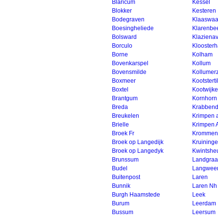
Blaricum
Kessel
Blokker
Kesteren
Bodegraven
Klaaswaa
Boesingheliede
Klarenbe
Bolsward
Klaziena
Borculo
Kloosterh
Borne
Kolham
Bovenkarspel
Kollum
Bovensmilde
Kollumer
Boxmeer
Kootsterti
Boxtel
Kootwijke
Brantgum
Kornhorn
Breda
Krabbend
Breukelen
Krimpen 
Brielle
Krimpen 
Broek Fr
Krommen
Broek op Langedijk
Kruining
Broek op Langedyk
Kwintshe
Brunssum
Landgraa
Budel
Langwee
Buitenpost
Laren
Bunnik
Laren Nh
Burgh Haamstede
Leek
Burum
Leerdam
Bussum
Leersum