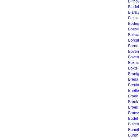
Biltho
Bladel
Blari
Blokk
Bodeg
Boesi
Bolsw
Borcu
Borne
Boven
Boven
Boxme
Boxtel
Brant
Breda
Breuk
Brielle
Broek 
Broek
Broek
Bruns
Budel
Buiten
Bunni
Burgh