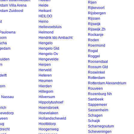
rdam buitenveldert
Heeten
Rijen
rdam Villa Arena
Heide
Rijkevoort
rdam Zuidoost
Heikant
Rijsbergen
HEILOO
Rijssen
st
Heino
Rijswijk
Hellevoetsluis
Rijswijk Zh
Paulowna
Helmond
Rockanje
oorn
Hendrik Ido Ambacht
Roden
scha
Hengelo
Roermond
gedam
Hengelo Gld
Rogat
Hengelo Ov
Roggel
uiden
Hengevelde
Roosendaal
em
Herpen
Rossum Gld
Herveld
Roswinkel
elft
Heteren
Rotterdam
Heumen
Rotterdam Alexandrium
orn
Hierden
Rouveen
Hillegom
Rozenburg Nh
e Nassau
Hilversum
Sambeek
Hippolytushoef
Sappemeer
rich
Hoensbroek
Sassenheim
evedorp
Hoevelaken
Schagen
veen
Hollandscheveld
Schaijk
rug
Hoofddorp
Scharnegoutum
drecht
Hoogenweg
Scheveningen