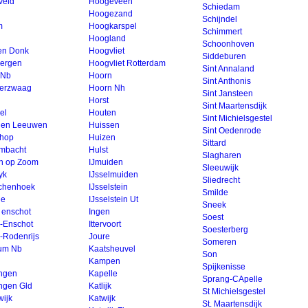
veld
Hoogeveen
Schiedam
Hoogezand
Schijndel
m
Hoogkarspel
Schimmert
Hoogland
Schoonhoven
en Donk
Hoogvliet
Siddeburen
ergen
Hoogvliet Rotterdam
Sint Annaland
 Nb
Hoorn
Sint Anthonis
terzwaag
Hoorn Nh
Sint Jansteen
Horst
Sint Maartensdijk
el
Houten
Sint Michielsgestel
en Leeuwen
Huissen
Sint Oedenrode
hop
Huizen
Sittard
mbacht
Hulst
Slagharen
n op Zoom
IJmuiden
Sleeuwijk
yk
IJsselmuiden
Sliedrecht
chenhoek
IJsselstein
Smilde
ge
IJsselstein Ut
Sneek
 enschot
Ingen
Soest
l-Enschot
Ittervoort
Soesterberg
-Rodenrijs
Joure
Someren
cum Nb
Kaatsheuvel
Son
Kampen
Spijkenisse
ngen
Kapelle
Sprang-CApelle
ngen Gld
Katlijk
St Michielsgestel
wijk
Katwijk
St. Maartensdijk