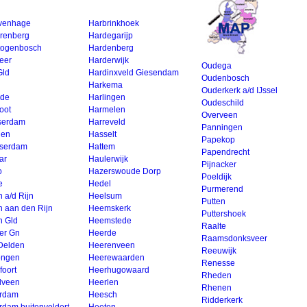
avenhage
Harbrinkhoek
erenberg
Hardegarijp
rtogenbosch
Hardenberg
eer
Harderwijk
Oudega
Gld
Hardinxveld Giesendam
Oudenbosch
Harkema
Ouderkerk a/d IJssel
de
Harlingen
Oudeschild
oot
Harmelen
Overveen
serdam
Harreveld
Panningen
gen
Hasselt
Papekop
sserdam
Hattem
Papendrecht
ar
Haulerwijk
Pijnacker
o
Hazerswoude Dorp
Poeldijk
e
Hedel
Purmerend
 a/d Rijn
Heelsum
Putten
n aan den Rijn
Heemskerk
Puttershoek
n Gld
Heemstede
Raalte
er Gn
Heerde
Raamsdonksveer
Delden
Heerenveen
Reeuwijk
ongen
Heerewaarden
Renesse
foort
Heerhugowaard
Rheden
lveen
Heerlen
Rhenen
rdam
Heesch
Ridderkerk