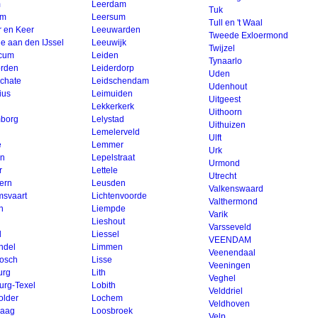
m
Leerdam
Tuk
um
Leersum
Tull en 't Waal
r en Keer
Leeuwarden
Tweede Exloermond
e aan den IJssel
Leeuwijk
Twijzel
icum
Leiden
Tynaarlo
rden
Leiderdorp
Uden
chate
Leidschendam
Udenhout
ius
Leimuiden
Uitgeest
Lekkerkerk
Uithoorn
borg
Lelystad
Uithuizen
Lemelerveld
Ulft
e
Lemmer
Urk
en
Lepelstraat
Urmond
r
Lettele
Utrecht
ern
Leusden
Valkenswaard
svaart
Lichtenvoorde
Valthermond
n
Liempde
Varik
Lieshout
Varsseveld
l
Liessel
VEENDAM
ndel
Limmen
Veenendaal
osch
Lisse
Veeningen
urg
Lith
Veghel
urg-Texel
Lobith
Velddriel
older
Lochem
Veldhoven
aag
Loosbroek
Velp