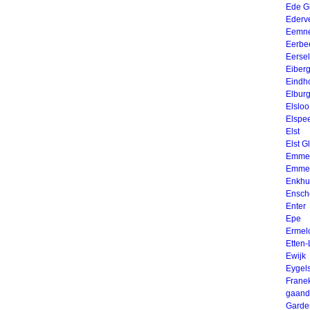
Ede G
Ederv
Eemn
Eerbe
Eersel
Eiber
Eindh
Elbur
Elsloo
Elspe
Elst
Elst G
Emmel
Emme
Enkhu
Ensch
Enter
Epe
Ermel
Etten-
Ewijk
Eygel
Frane
gaand
Garde