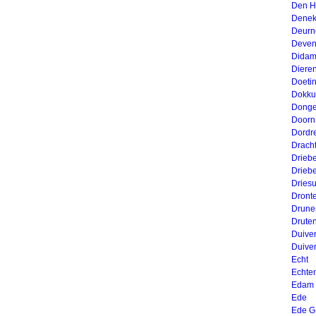
Den H
Dene
Deurn
Deven
Dida
Diere
Doeti
Dokk
Dong
Doorn
Dordr
Drach
Drieb
Drieb
Dries
Dront
Drune
Drute
Duive
Duive
Echt
Echte
Edam
Ede
Ede G