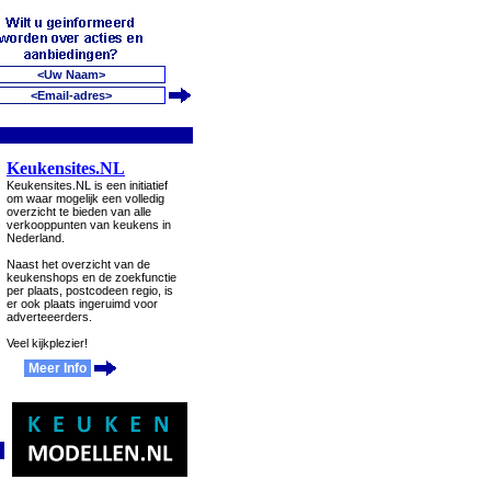
Keukensites.NL
Keukensites.NL is een initiatief
om waar mogelijk een volledig
overzicht te bieden van alle
verkooppunten van keukens in
Nederland.
Naast het overzicht van de
keukenshops en de zoekfunctie
per plaats, postcodeen regio, is
er ook plaats ingeruimd voor
adverteeerders.
Veel kijkplezier!
Meer Info