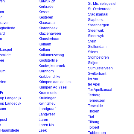
ven
Katwijk Zh
St. Michielsgestel
Kerkrade
St. Oedenrode
cum
Kessel
Stadskanaal
er
Kesteren
Staphorst
raven
Klaaswaal
Steenbergen
ngheliede
Klarenbeek
Steenwijk
ard
Klazienaveen
Steenwyk
lo
Kloosterhaar
Stein
Kolham
Stellendam
karspel
Kollum
Stiens
smilde
Kollumerzwaag
Stompetoren
er
Kootstertille
Strijen
Kootwijkerbroek
Surhuisterveen
gum
Kornhorn
Swifterbant
Krabbendijke
ter Aar
elen
Krimpen aan de Lek
ter Apel
Krimpen Ad Yssel
Ter Apelkanaal
Fr
Krommenie
Terborg
 op Langedijk
Kruiningen
Terneuzen
 op Langedyk
Kwintsheul
Terwolde
sum
Landgraaf
Tholen
Langweer
Tiel
post
Laren
Tilburg
k
Laren Nh
Tolbert
 Haamstede
Leek
Tubbergen