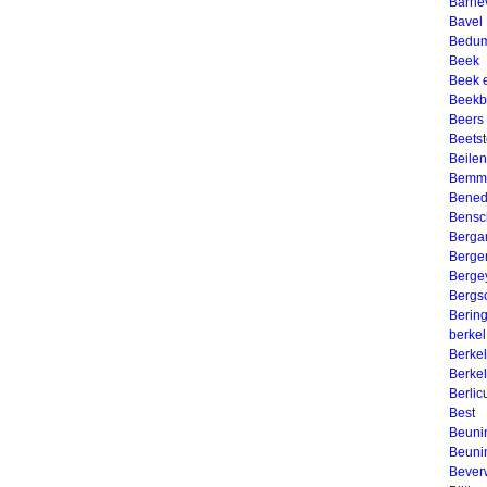
Barne
Bavel
Bedu
Beek
Beek 
Beekb
Beers
Beets
Beilen
Bemm
Bened
Bensc
Berga
Berge
Berge
Bergs
Berin
berkel
Berke
Berkel
Berli
Best
Beuni
Beuni
Bever