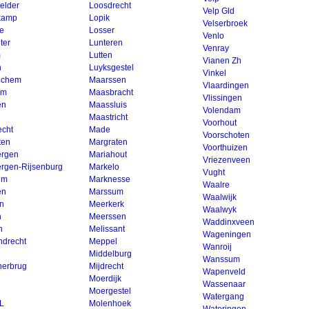
elder
Loosdrecht
Velp Gld
kamp
Lopik
Velserbroek
e
Losser
Venlo
ter
Lunteren
Venray
m
Lutten
Vianen Zh
n
Luyksgestel
Vinkel
nchem
Maarssen
Vlaardingen
um
Maasbracht
Vlissingen
en
Maassluis
Volendam
Maastricht
Voorhout
echt
Made
Voorschoten
ten
Margraten
Voorthuizen
ergen
Mariahout
Vriezenveen
ergen-Rijsenburg
Markelo
Vught
um
Marknesse
Waalre
en
Marssum
Waalwijk
n
Meerkerk
Waalwyk
n
Meerssen
Waddinxveen
n
Melissant
Wageningen
ndrecht
Meppel
Wanroij
Middelburg
Wanssum
nerbrug
Mijdrecht
Wapenveld
Moerdijk
Wassenaar
Moergestel
Watergang
L
Molenhoek