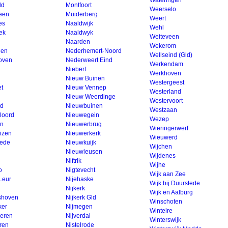
Wateringen
ld
Montfoort
Weerselo
een
Muiderberg
Weert
es
Naaldwijk
Wehl
ek
Naaldwyk
Weiteveen
Naarden
Wekerom
gen
Nederhemert-Noord
Wellseind (Gld)
oven
Nederweert Eind
Werkendam
g
Niebert
Werkhoven
Nieuw Buinen
Westergeest
et
Nieuw Vennep
Westerland
Nieuw Weerdinge
Westervoort
ld
Nieuwbuinen
Westzaan
oord
Nieuwegein
Wezep
n
Nieuwerbrug
Wieringerwerf
izen
Nieuwerkerk
Wieuwerd
ede
Nieuwkuijk
Wijchen
Nieuwleusen
Wijdenes
Niftrik
Wijhe
o
Nigtevecht
Wijk aan Zee
Leur
Nijehaske
Wijk bij Duurstede
Nijkerk
Wijk en Aalburg
shoven
Nijkerk Gld
Winschoten
ker
Nijmegen
Wintelre
eren
Nijverdal
Winterswijk
ren
Nistelrode