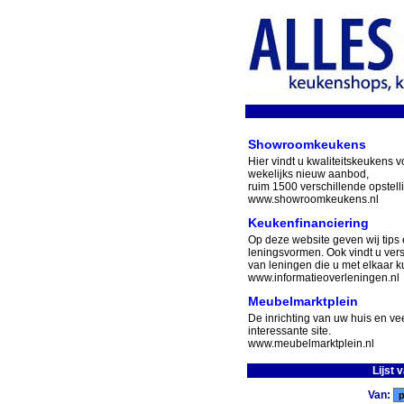
Showroomkeukens
Hier vindt u kwaliteitskeukens v
wekelijks nieuw aanbod,
ruim 1500 verschillende opstell
www.showroomkeukens.nl
Keukenfinanciering
Op deze website geven wij tips 
leningsvormen. Ook vindt u ver
van leningen die u met elkaar ku
www.informatieoverleningen.nl
Meubelmarktplein
De inrichting van uw huis en v
interessante site.
www.meubelmarktplein.nl
Lijst 
Van: