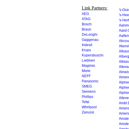
Link Partners:
's-Gr
AEG
's-He
ATAG
's-He
Bosch
Aalsm
Braun
Aalst 
DeLonghi
Aalten
Gaggenau
Abcou
Indesit
Akersl
Krups
Albas
Kupersbuschi
Alber
Liebherr
Albla
Magimix
Alkma
Miele
Almel
NEFF
Almer
Panasonic
Alphen
SMEG
Alphe
Siemens
Alphe
Phillips
Alteve
Tefal
Ambt 
Whirlpool
Amer
Zanussi
Amers
Amste
Amste