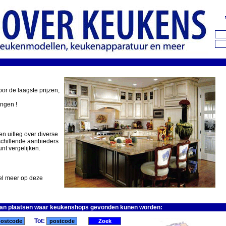
oor de laagste prijzen,
ingen !
en uitleg over diverse
schillende aanbieders
nt vergelijken.
eel meer op deze
van plaatsen waar keukenshops gevonden kunen worden:
Tot: