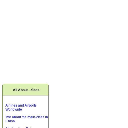
All About ...Sites
Airlines and Airports
Worldwide
Info about the main-cities in
China