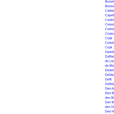
Buru
Buss
Cadie
Capell
Castr
Coevo
Colms
Cruqu
Cuijk
Culem
Cuyk
Daarl
Dalfs
de Lie
de Me
Dedem
Delde
Delft
Delfzij
Den A
Den B
den B
Den B
den D
Den H