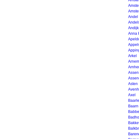
Amste
Amste
Amste
Andel
Andel
Andijk
Anna 
Apeld
Appel
Appin
Arkel
Arnem
Arnh
Assen
Assend
Asten
Avenh
Axel
Baarl
Baarn
Babbe
Badho
Bakke
Balkb
Baren